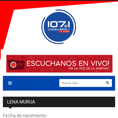
LENA MURUA
Fecha de nacimiento