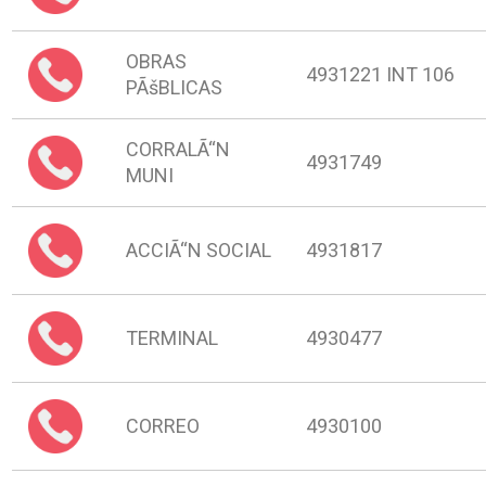
OBRAS
4931221 INT 106
PÃšBLICAS
CORRALÃ“N
4931749
MUNI
ACCIÃ“N SOCIAL
4931817
TERMINAL
4930477
CORREO
4930100