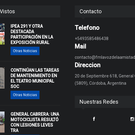
Vistos
Contacto
IPEA 291 Y OTRA
Telefono
DESTACADA
PARTICIPACIÓN EN LA
+5493585486438
EXPOSICIÓN RURAL
Mail
Otras Noticias
contacto@fmlavozdelaamistad
Direccion
CONTINÚAN LAS TAREAS
DE MANTENIMIENTO EN
20 de Septiembre 618, General
EL TEATRO MUNICIPAL
(5809), Córdoba, Argentina
SOC
Otras Noticias
Nuestras Redes
GENERAL CABRERA: UNA
MOTOCICLISTA RESULTÓ
CON LESIONES LEVES
TRA