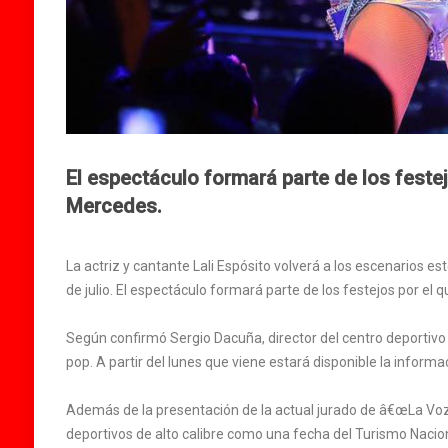
El espectáculo formará parte de los festejo
Mercedes.
La actriz y cantante Lali Espósito volverá a los escenarios est
de julio. El espectáculo formará parte de los festejos por el 
Según confirmó Sergio Dacuña, director del centro deportivo y
pop. A partir del lunes que viene estará disponible la informa
Además de la presentación de la actual jurado de â€œLa Voz
deportivos de alto calibre como una fecha del Turismo Nacion