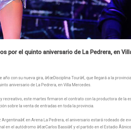
s por el quinto aniversario de La Pedrera, en Vill
e año con su nueva gira, â€œDisciplina Tourâ€, que llegará a la provincia
quinto aniversario de La Pedrera, en Villa Mercedes.
 recreativo, este martes firmaron el contrato con la productora de la es
ción sobre la venta de entradas en toda la provincia.
 Argentinaâ€ en Arena La Pedrera, el aniversario estará rodeado de e
al en el autódromo â€œCarlos Bassiâ€ y el partido en el Estadio Ãšnic