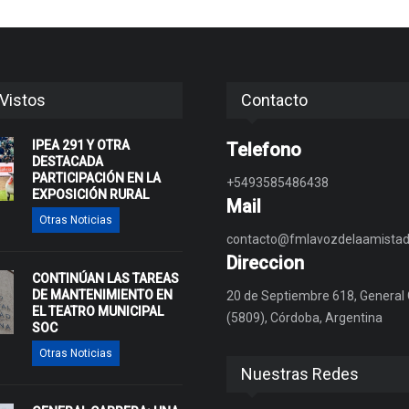
Vistos
Contacto
IPEA 291 Y OTRA
Telefono
DESTACADA
PARTICIPACIÓN EN LA
+5493585486438
EXPOSICIÓN RURAL
Mail
Otras Noticias
contacto@fmlavozdelaamistad
Direccion
CONTINÚAN LAS TAREAS
DE MANTENIMIENTO EN
20 de Septiembre 618, General
EL TEATRO MUNICIPAL
(5809), Córdoba, Argentina
SOC
Otras Noticias
Nuestras Redes