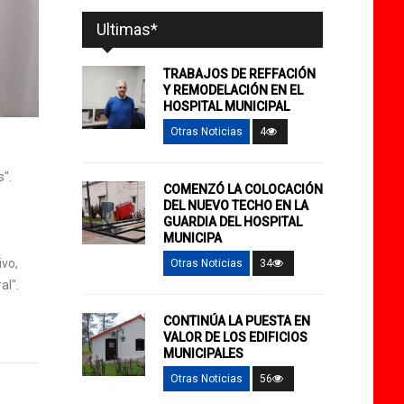
Ultimas*
TRABAJOS DE REFFACIÓN
Y REMODELACIÓN EN EL
HOSPITAL MUNICIPAL
Otras Noticias
4
s".
COMENZÓ LA COLOCACIÓN
DEL NUEVO TECHO EN LA
GUARDIA DEL HOSPITAL
MUNICIPA
ivo,
Otras Noticias
34
al".
CONTINÚA LA PUESTA EN
VALOR DE LOS EDIFICIOS
MUNICIPALES
Otras Noticias
56