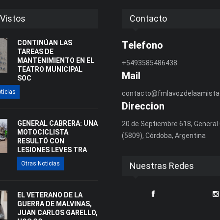
Vistos
Contacto
CONTINÚAN LAS
Telefono
TAREAS DE
MANTENIMIENTO EN EL
+5493585486438
TEATRO MUNICIPAL
Mail
SOC
ticias
contacto@fmlavozdelaamista
Direccion
GENERAL CABRERA: UNA
20 de Septiembre 618, General
MOTOCICLISTA
(5809), Córdoba, Argentina
RESULTÓ CON
LESIONES LEVES TRA
Otras Noticias
Nuestras Redes
EL VETERANO DE LA
GUERRA DE MALVINAS,
JUAN CARLOS GARELLO,