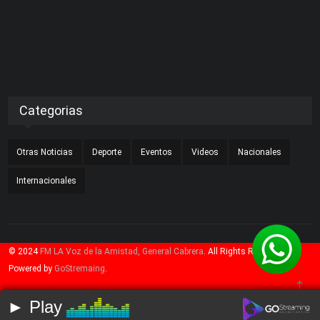
Categorias
Otras Noticias
Deporte
Eventos
Videos
Nacionales
Internacionales
© 2024
FM LA Voz de la Amistad, General Cabrera
. All Rights Reserved.
Powered by
GoStremaing
.
► Play