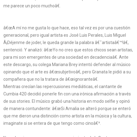
me parece un poco muchoâ€.
â€œA mí no me gusta lo que hace, eso tal vez es por una cuestión
generacional, pero igual artista es José Luis Perales, Luis Miguel
Â¡Déjenme de joder, le queda grande la palabra â€˜artistaâ€™!â€,
sentenció. Y analizó: â€œYo no creo que estos chicos sean artistas,
para mi son emergentes de una sociedad en decadenciaâ€. Ante
este descargo, su colega Mariana Brey intentó defender al músico
opinando que el arte es â€œsubjetivoâ€, pero Granata le pidió a su
compañera que no la tratara de â€œignoranteâ€.
Mientras crecían las repercusiones mediáticas, el cantante de
Cumbia 420 decidió ponerle fin con una irónica afirmación a través
de sus stories. El músico grabó una historia en modo selfie y opinó
de manera contundente: â€œSi Amalia se alteró porque se enteró
que me dieron una distinción como artista en la música y la cultura,
imaginate si se entera de que tengo como cinoâ€³.