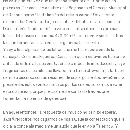
No es la primera vez que un reconocimiento de L-Gante causa
polémica. Por caso, en octubre del año pasado el Concejo Municipal
de Rosario aprobó la distinción del artista como â€œvisitante
distinguidoâ€ en la ciudad, y durante el debate previo, la concejal
Daniela León fundamentó su voto en contra citando las propias
letras del músico de cumbia 420. â€œPrecisamente son las letras
las que fomentan la violencia de géneroâ€, comentó.
Y voy a leer algunas de las letras que me ha proporcionado la
concejala Germana Figueroa Casas, con quien estuvimos hablando
antes de entrar a la sesiónâ€, señaló a modo de introducción y leyó
fragmentos de los hits que llevaron a la fama al joven artista. León
cerró su discurso con un resumen de sus argumentos: â€œSeñora
presidenta, estos son los motivos por los cuales no vamos a votar
esta distinción porque precisamente son las letras las que
fomentan la violencia de géneroâ€.
En aquél entonces, la respuesta del músico no se hizo esperar.
â€œÂ¡Nosotros nos cagamos de risa!â€, fue la contestación que le
dio a la concejala mediante un audio que le envió a Teleshow. Y